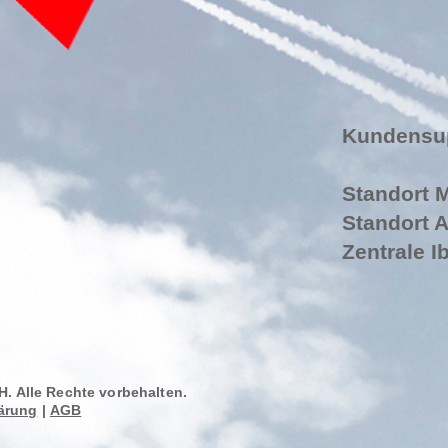
Kund
Standort 
Standort
Zentrale
Alle Rechte vorbehalten.
ärung
|
AGB