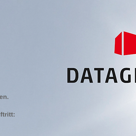
en.
ritt: